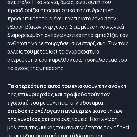
αντίπαλο. Η κοινωνία, όμως, είναι αυτή που
προσδιορίζει αποφασιστικά την ανθρώπινη
προσωπικότητα κι έχει τον πρώτο λόγο στην
έξαρση βίαιων ενεργειών. Στις μέρες η κοινωνικά
διαμορφωμένη ανταγωνιστικότητα εμποδίζει τον
άνθρωπο να λειτουργήσει συνυπαρξιακά. Συν τοις
άλλοις του μεταδίδει τα ανδροκρατικά
στερεότυπα του παρελθόντος, προκαλώντας του
το άγχος της υπεροχής.
Τα στερεότυπα αυτά του ενισχύουν την ανάγκη
της επικυριαρχίας και τροφοδοτούν τον
εγωισμό του
με συνέπεια την
αδυναμία
αποδοχής ανάλογων ή ανώτερων ικανοτήτων
της γυναίκας
σε κάποιους τομείς. Η επίγνωση,
μάλιστα, της μυϊκής του ανωτερότητας τον οδηγεί
σε μια
εξουσιαστική εκμετάλλευση της