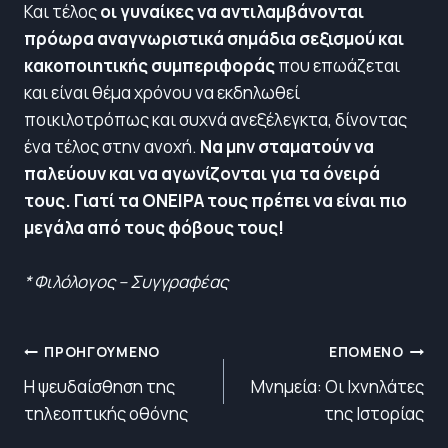
Και τέλος
οι γυναίκες να αντιλαμβάνονται
πρόωρα αναγνωριστικά σημάδια σεξισμού και
κακοποιητικής συμπεριφοράς
που επωάζεται
και είναι θέμα χρόνου να εκδηλωθεί
ποικιλοτρόπως και συχνά ανεξέλεγκτα, δίνοντας
ένα τέλος στην ανοχή.
Να μην σταματούν να
παλεύουν και να αγωνίζονται για τα όνειρά
τους. Γιατί τα ΟΝΕΙΡΑ τους πρέπει να είναι πιο
μεγάλα από τους φόβους τους!
* Φιλόλογος – Συγγραφέας
Πλοήγηση
ΠΡΟΗΓΟΎΜΕΝΟ
ΕΠΌΜΕΝΟ
άρθρων
Η ψευδαίσθηση της
Μνημεία: Οι Ιχνηλάτες
τηλεοπτικής οθόνης
της Ιστορίας