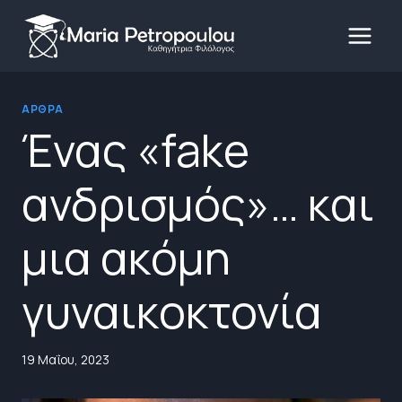
Skip
to
content
ΆΡΘΡΑ
Ένας «fake
ανδρισμός»… και
μια ακόμη
γυναικοκτονία
19 Μαΐου, 2023