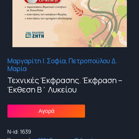
Μαργαρίτη Ι. Σοφία
,
Πετροπούλου Δ.
Μαρία
Τεχνικές Έκφρασης. Έκφραση –
Έκθεση Β΄ Λυκείου
Αγορά
N-id: 1639