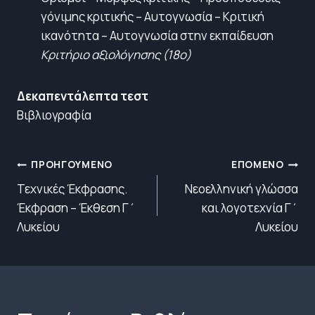
γόνιμης κριτικής – Αυτογνωσία – Κριτική
ικανότητα – Αυτογνωσία στην εκπαίδευση
Κριτήριο αξιολόγησης (18ο)
Δεκαπεντάλεπτα τεστ
Βιβλιογραφία
Πλοήγηση
ΠΡΟΗΓΟΎΜΕΝΟ
ΕΠΌΜΕΝΟ
άρθρων
Τεχνικές Έκφρασης.
Νεοελληνική γλώσσα
Έκφραση – Έκθεση Γ΄
και λογοτεχνία Γ΄
Λυκείου
Λυκείου