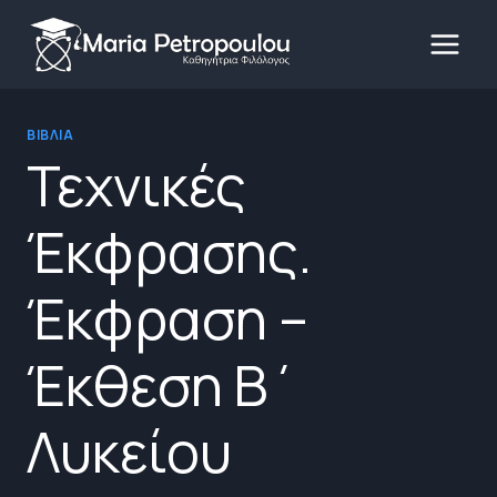
Skip
to
content
ΒΙΒΛΊΑ
Τεχνικές
Έκφρασης.
Έκφραση –
Έκθεση Β΄
Λυκείου