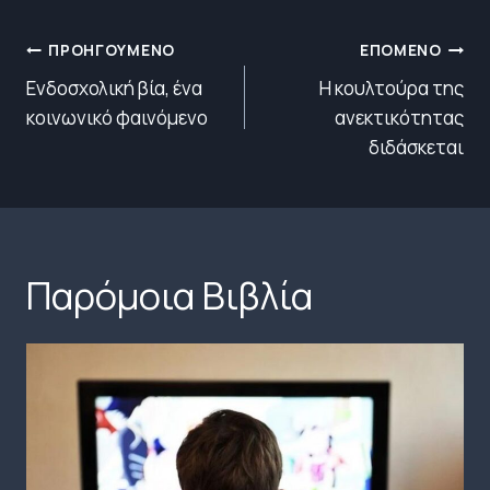
Πλοήγηση
ΠΡΟΗΓΟΎΜΕΝΟ
ΕΠΌΜΕΝΟ
άρθρων
Ενδοσχολική βία, ένα
Η κουλτούρα της
κοινωνικό φαινόμενο
ανεκτικότητας
διδάσκεται
Παρόμοια Βιβλία