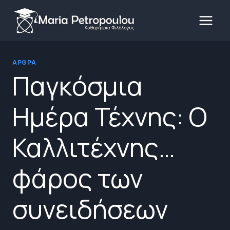
Skip
to
content
ΆΡΘΡΑ
Παγκόσμια
Ημέρα Τέχνης: Ο
Καλλιτέχνης…
φάρος των
συνειδήσεων