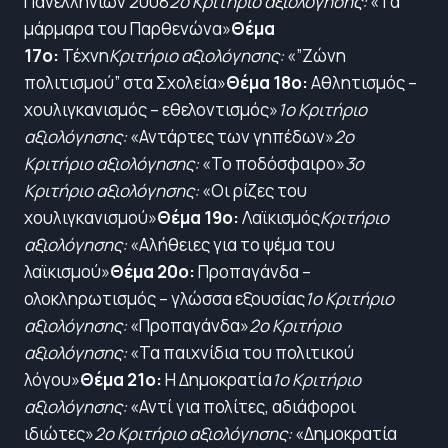
Πανελληνίων 2008
2ο Κριτήριο αξιολόγησης:
«Τα
μάρμαρα του Παρθενώνα»
Θέμα
17ο:
Τέχνη
Κριτήριο αξιολόγησης:
«”Ζώνη
πολιτισμού” στα Σχολεία»
Θέμα 18ο:
Αθλητισμός –
χουλιγκανισμός – εθελοντισμός»
1ο Κριτήριο
αξιολόγησης:
«Αντάρτες των γηπέδων»
2ο
Κριτήριο αξιολόγησης:
«Το ποδόσφαιρο»
3ο
Κριτήριο αξιολόγησης:
«Οι ρίζες του
χουλιγκανισμού»
Θέμα 19ο:
Λαϊκισμός
Κριτήριο
αξιολόγησης:
«Αλήθειες για το ψέμα του
λαϊκισμού»
Θέμα 20ο:
Προπαγάνδα –
ολοκληρωτισμός – γλώσσα εξουσίας
1ο Κριτήριο
αξιολόγησης:
«Προπαγάνδα»
2ο Κριτήριο
αξιολόγησης:
«Τα παιχνίδια του πολιτικού
λόγου»
Θέμα 21ο:
Η Δημοκρατία
1ο Κριτήριο
αξιολόγησης:
«Αντί για πολίτες, αδιάφοροι
ιδιώτες»
2ο Κριτήριο αξιολόγησης:
«Δημοκρατία