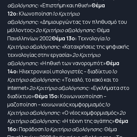
αξιολόγησης:
«Επιστήμη και ηθική»
Θέμα
12ο:
Κλωνοποίηση
1ο Κριτήριο
αξιολόγησης:
«Δημιουργώντας τον πληθυσμό του
μέλλοντος»
2ο Κριτήριο αξιολόγησης:
Θέμα
Πανελληνίων 2002
Θέμα 13ο:
Τεχνολογία
1ο
Κριτήριο αξιολόγησης:
«Καταχρήσεις της ψηφιακής
τεχνολογίας στην εργασία»
2ο Κριτήριο
αξιολόγησης:
«Η ηθική των νανορομπότ»
Θέμα
14ο:
Ηλεκτρονικοί υπολογιστές – διαδίκτυο
1ο
Κριτήριο αξιολόγησης:
«Το καλό, το κακό και το
internet»
2ο Κριτήριο αξιολόγησης:
«Εγκλήματα στο
διαδίκτυο»
Θέμα 15ο:
Kοινωνικοποίηση –
μαζοποίηση – κοινωνικός κομφορμισμός
1ο
Κριτήριο αξιολόγησης:
«Ο νέος κομφορμισμός»
2ο
Κριτήριο αξιολόγησης:
«Η τέχνη της αγάπης»
Θέμα
16ο:
Παράδοση
1ο Κριτήριο αξιολόγησης:
Θέμα