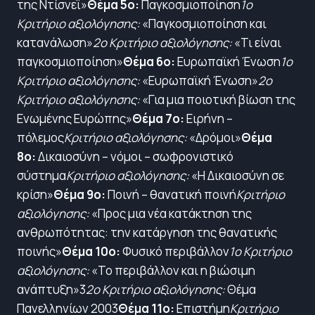
της Ντίσνεϊ»
Θέμα 5ο:
Παγκοσμιοποίηση
1ο
Κριτήριο αξιολόγησης:
«Παγκοσμιοποίηση και
κατανάλωση»
2ο Κριτήριο αξιολόγησης:
«Τι είναι
παγκοσμιοποίηση»
Θέμα 6ο:
Ευρωπαϊκή Ένωση
1ο
Κριτήριο αξιολόγησης:
«Ευρωπαϊκή Ένωση»
2ο
Κριτήριο αξιολόγησης:
«Για μια ποιοτική βίωση της
Ενωμένης Ευρώπης»
Θέμα 7ο:
Ειρήνη –
πόλεμος
Κριτήριο αξιολόγησης:
«Δρόμοι»
Θέμα
8ο:
Δικαιοσύνη – νόμοι – σωφρονιστικό
σύστημα
Κριτήριο αξιολόγησης:
«Η Δικαιοσύνη σε
κρίση»
Θέμα 9ο:
Ποινή – θανατική ποινή
Κριτήριο
αξιολόγησης:
«Προς μια νέα κατάκτηση της
ανθρωπότητας: την κατάργηση της θανατικής
ποινής»
Θέμα 10ο:
Φυσικό περιβάλλον
1ο Κριτήριο
αξιολόγησης:
«Το περιβάλλον και η βιώσιμη
ανάπτυξη»3
2ο Κριτήριο αξιολόγησης:
Θέμα
Πανελληνίων 2003
Θέμα 11ο:
Επιστήμη
Κριτήριο