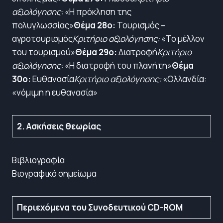
αξιολόγησης:
«Η πρόκληση της
πολυγλωσσίας»
Θέμα 28ο:
Τουρισμός –
αγροτουρισμός
Κριτήριο αξιολόγησης:
«Το μέλλον
του τουρισμού»
Θέμα 29ο:
Διατροφή
Κριτήριο
αξιολόγησης:
«Η διατροφή του πλανήτη»
Θέμα
30ο:
Ευθανασία
Κριτήριο αξιολόγησης:
«Oλλανδία:
«νόμιμη η ευθανασία»
2. Ασκήσεις θεωρίας
Βιβλιογραφία
Βιογραφικό σημείωμα
Περιεχόμενα του Συνοδευτικού CD-ROM