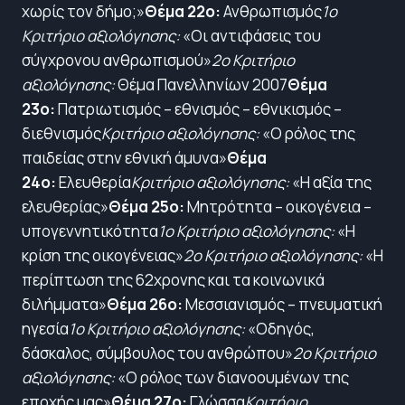
χωρίς τον δήμο;»
Θέμα 22ο:
Ανθρωπισμός
1ο
Κριτήριο αξιολόγησης:
«Οι αντιφάσεις του
σύγχρονου ανθρωπισμού»
2ο Κριτήριο
αξιολόγησης:
Θέμα Πανελληνίων 2007
Θέμα
23ο:
Πατριωτισμός – εθνισμός – εθνικισμός –
διεθνισμός
Κριτήριο αξιολόγησης:
«Ο ρόλος της
παιδείας στην εθνική άμυνα»
Θέμα
24ο:
Ελευθερία
Κριτήριο αξιολόγησης:
«Η αξία της
ελευθερίας»
Θέμα 25ο:
Μητρότητα – οικογένεια –
υπογεννητικότητα
1ο Κριτήριο αξιολόγησης:
«Η
κρίση της οικογένειας»
2ο Κριτήριο αξιολόγησης:
«Η
περίπτωση της 62χρονης και τα κοινωνικά
διλήμματα»
Θέμα 26ο:
Μεσσιανισμός – πνευματική
ηγεσία
1ο Κριτήριο αξιολόγησης:
«Οδηγός,
δάσκαλος, σύμβουλος του ανθρώπου»
2ο Κριτήριο
αξιολόγησης:
«Ο ρόλος των διανοουμένων της
εποχής μας»
Θέμα 27ο:
Γλώσσα
Κριτήριο