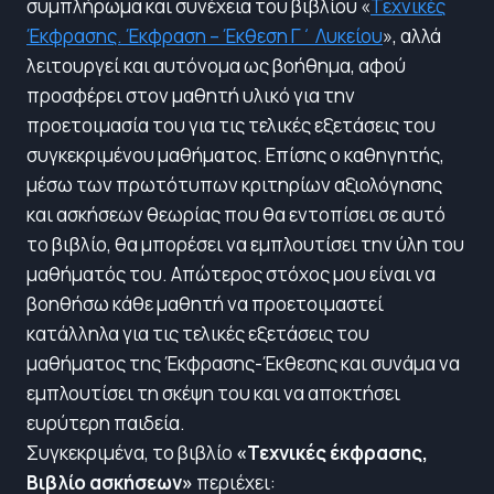
συμπλήρωμα και συνέχεια του βιβλίου «
Τεχνικές
Έκφρασης. Έκφραση – Έκθεση Γ΄ Λυκείου
», αλλά
λειτουργεί και αυτόνομα ως βοήθημα, αφού
προσφέρει στον μαθητή υλικό για την
προετοιμασία του για τις τελικές εξετάσεις του
συγκεκριμένου μαθήματος. Επίσης ο καθηγητής,
μέσω των πρωτότυπων κριτηρίων αξιολόγησης
και ασκήσεων θεωρίας που θα εντοπίσει σε αυτό
το βιβλίο, θα μπορέσει να εμπλουτίσει την ύλη του
μαθήματός του. Απώτερος στόχος μου είναι να
βοηθήσω κάθε μαθητή να προετοιμαστεί
κατάλληλα για τις τελικές εξετάσεις του
μαθήματος της Έκφρασης-Έκθεσης και συνάμα να
εμπλουτίσει τη σκέψη του και να αποκτήσει
ευρύτερη παιδεία.
Συγκεκριμένα, το βιβλίο
«Τεχνικές έκφρασης,
Βιβλίο ασκήσεων»
περιέχει: