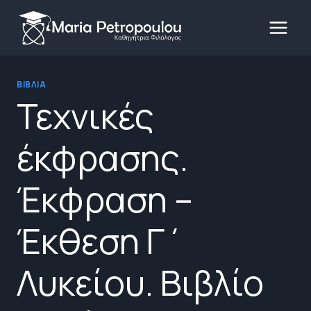
Skip
to
content
ΒΙΒΛΊΑ
Τεχνικές
έκφρασης.
Έκφραση –
Έκθεση Γ΄
Λυκείου. Βιβλίο